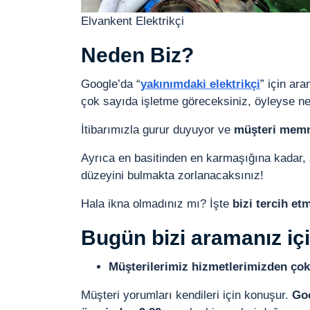
Elvankent Elektrikçi
Neden Biz?
Google’da “
yakınımdaki elektrikçi
” için ar
çok sayıda işletme göreceksiniz, öyleyse ne
İtibarımızla gurur duyuyor ve
müşteri memnu
Ayrıca en basitinden en karmaşığına kadar, a
düzeyini bulmakta zorlanacaksınız!
Hala ikna olmadınız mı? İşte
bizi tercih et
Bugün bizi aramanız iç
Müşterilerimiz hizmetlerimizden ç
Müşteri yorumları kendileri için konuşur.
Goo