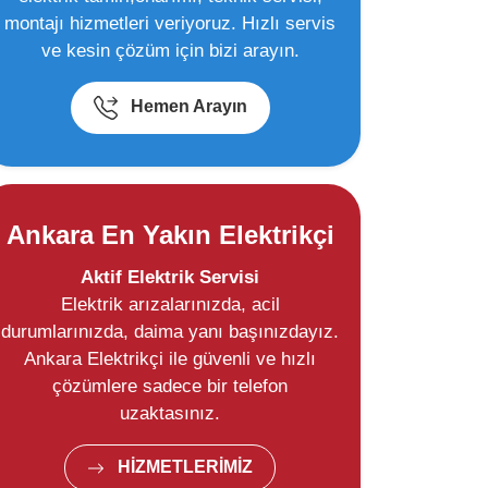
montajı hizmetleri veriyoruz. Hızlı servis
ve kesin çözüm için bizi arayın.
Hemen Arayın
Ankara En Yakın Elektrikçi
Aktif Elektrik Servisi
Elektrik arızalarınızda, acil
durumlarınızda, daima yanı başınızdayız.
Ankara Elektrikçi ile güvenli ve hızlı
çözümlere sadece bir telefon
uzaktasınız.
HİZMETLERİMİZ