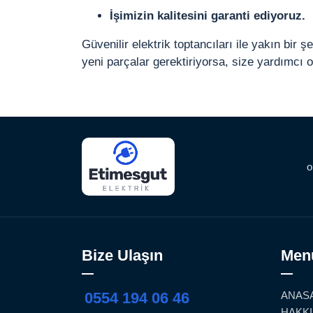
İşimizin kalitesini garanti ediyoruz.
Güvenilir elektrik toptancıları ile yakın bir ş
yeni parçalar gerektiriyorsa, size yardımcı o
o
Bize Ulaşın
Men
0554 194 06 46
ANAS
HAKKI