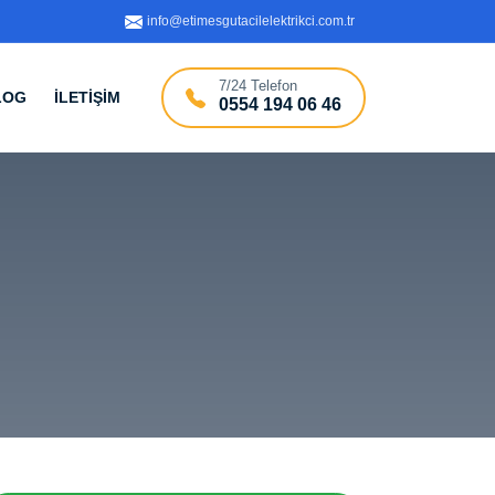
info@etimesgutacilelektrikci.com.tr
7/24 Telefon
LOG
İLETİŞİM
0554 194 06 46