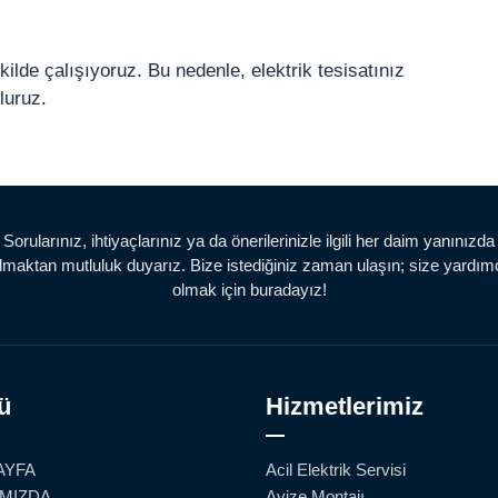
ekilde çalışıyoruz. Bu nedenle, elektrik tesisatınız
luruz.
Sorularınız, ihtiyaçlarınız ya da önerilerinizle ilgili her daim yanınızda
lmaktan mutluluk duyarız. Bize istediğiniz zaman ulaşın; size yardım
olmak için buradayız!
ü
Hizmetlerimiz
AYFA
Acil Elektrik Servisi
MIZDA
Avize Montajı