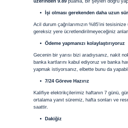
üzerinden 9.89
puanla, bir şeyleri doğru yap
İşi olması gerekenden daha uzun sü
Acil durum çağrılarımızın %85’ini tesisinize 
gereksiz yere ücretlendirilmeyeceğiniz anlam
Ödeme yapmanızı kolaylaştırıyoruz
Gecenin bir yarısı bizi aradıysanız, nakit 
banka kartlarını kabul ediyoruz ve banka hav
yapmak istiyorsanız, elbette bunu da yapabil
7/24 Göreve Hazırız
Kalifiye elektrikçilerimiz haftanın 7 günü, g
ortalama yanıt süremiz, hafta sonları ve resmi
saattir.
Dakiğiz